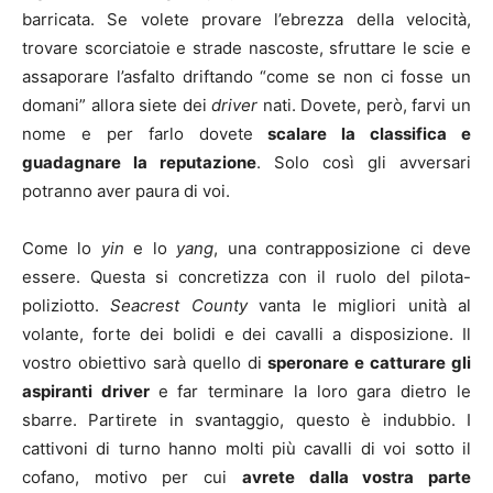
barricata. Se volete provare l’ebrezza della velocità,
trovare scorciatoie e strade nascoste, sfruttare le scie e
assaporare l’asfalto driftando “come se non ci fosse un
domani” allora siete dei
driver
nati. Dovete, però, farvi un
nome e per farlo dovete
scalare la classifica e
guadagnare la reputazione
. Solo così gli avversari
potranno aver paura di voi.
Come lo
yin
e lo
yang
, una contrapposizione ci deve
essere. Questa si concretizza con il ruolo del pilota-
poliziotto.
Seacrest County
vanta le migliori unità al
volante, forte dei bolidi e dei cavalli a disposizione. Il
vostro obiettivo sarà quello di
speronare e catturare gli
aspiranti driver
e far terminare la loro gara dietro le
sbarre. Partirete in svantaggio, questo è indubbio. I
cattivoni di turno hanno molti più cavalli di voi sotto il
cofano, motivo per cui
avrete dalla vostra parte