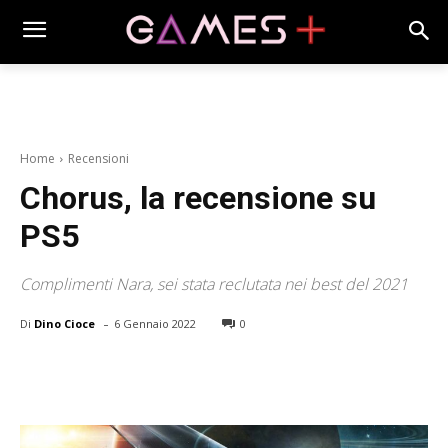
Home
Recensioni
Chorus, la recensione su
PS5
Complimenti Nara, sei stata reclutata nei best del 2021
-
Di
Dino Cioce
6 Gennaio 2022
0