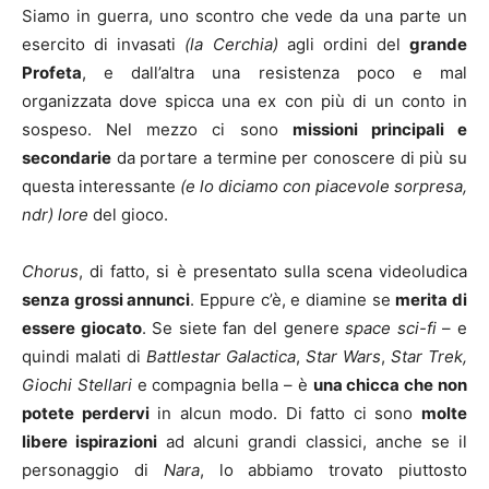
Siamo in guerra, uno scontro che vede da una parte un
esercito di invasati
(la Cerchia)
agli ordini del
grande
Profeta
, e dall’altra una resistenza poco e mal
organizzata dove spicca una ex con più di un conto in
sospeso. Nel mezzo ci sono
missioni principali e
secondarie
da portare a termine per conoscere di più su
questa interessante
(e lo diciamo con piacevole sorpresa,
ndr)
lore
del gioco.
Chorus
, di fatto, si è presentato sulla scena videoludica
senza grossi annunci
. Eppure c’è, e diamine se
merita di
essere giocato
. Se siete fan del genere
space sci-fi
– e
quindi malati di
Battlestar Galactica
,
Star Wars
,
Star Trek,
Giochi Stellari
e compagnia bella – è
una chicca che non
potete perdervi
in alcun modo. Di fatto ci sono
molte
libere ispirazioni
ad alcuni grandi classici, anche se il
personaggio di
Nara
, lo abbiamo trovato piuttosto