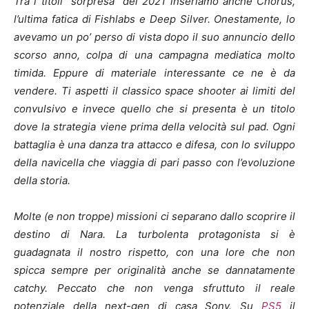
Tra i titoli “sorpresa” del 2021 inseriamo anche Chorus,
l’ultima fatica di Fishlabs e Deep Silver. Onestamente, lo
avevamo un po’ perso di vista dopo il suo annuncio dello
scorso anno, colpa di una campagna mediatica molto
timida. Eppure di materiale interessante ce ne è da
vendere. Ti aspetti il classico space shooter ai limiti del
convulsivo e invece quello che si presenta è un titolo
dove la strategia viene prima della velocità sul pad. Ogni
battaglia è una danza tra attacco e difesa, con lo sviluppo
della navicella che viaggia di pari passo con l’evoluzione
della storia.
Molte (e non troppe) missioni ci separano dallo scoprire il
destino di Nara. La turbolenta protagonista si è
guadagnata il nostro rispetto, con una lore che non
spicca sempre per originalità anche se dannatamente
catchy. Peccato che non venga sfruttuto il reale
potenziale della next-gen di casa Sony. Su
PS5
il