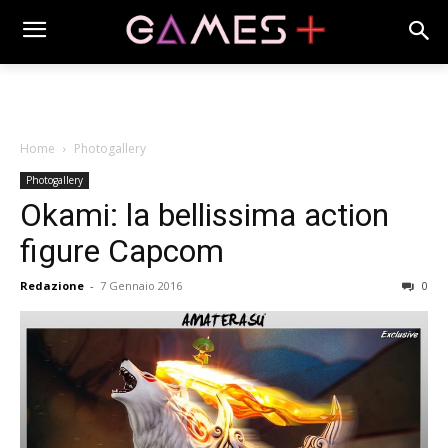
Home
Photogallery
Photogallery
Okami: la bellissima action
figure Capcom
Redazione
-
7 Gennaio 2016
0