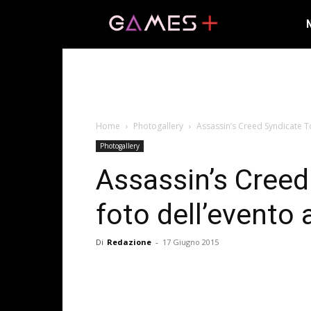
Home
Photogallery
Assassin’s Creed Syndicate To
Photogallery
Assassin’s Creed
foto dell’evento 
Di
Redazione
-
17 Giugno 2015