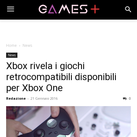
Home
News
News
Xbox rivela i giochi
retrocompatibili disponibili
per Xbox One
Redazione
-
21 Gennaio 2016
0