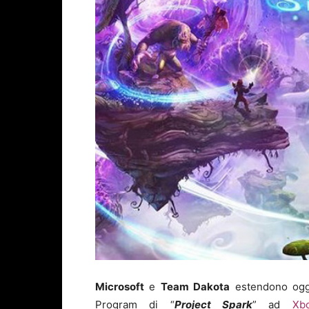
Microsoft
e
Team Dakota
estendono oggi
Program di “
Project Spark
” ad
Xb