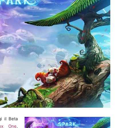
 il Beta
ox One
,