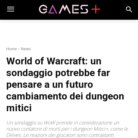
Home
News
World of Warcraft: un
sondaggio potrebbe far
pensare a un futuro
cambiamento dei dungeon
mitici
Un sondaggio su WoW prende in considerazione un
nuovo contatore di morti per i dungeon Mitici+, come le
Delves. Le reazioni dei giocatori sono contrastanti