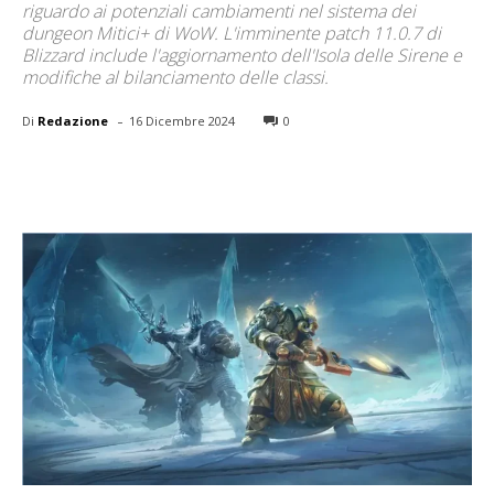
riguardo ai potenziali cambiamenti nel sistema dei
dungeon Mitici+ di WoW. L'imminente patch 11.0.7 di
Blizzard include l'aggiornamento dell'Isola delle Sirene e
modifiche al bilanciamento delle classi.
-
Di
Redazione
16 Dicembre 2024
0