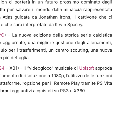
ision ci porterà in un futuro prossimo dominato dagli
etta per salvare il mondo dalla minaccia rappresentata
a Atlas guidata da Jonathan Irons, il cattivone che ci
o e che sarà interpretato da Kevin Spacey.
PC
) – La nuova edizione della storica serie calcistica
 aggiornate, una migliore gestione degli allenamenti,
dulo per i trasferimenti, un centro scouting, una nuova
 più dettaglia.
S4
– XB1) – Il “videogioco” musicale di
Ubisoft
approda
umento di risoluzione a 1080p, l’utilizzo delle funzioni
attaforme, l’opzione per il Remote Play tramite PS Vita
di brani aggiuntivi acquistati su PS3 e X360.