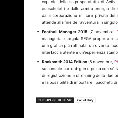
capitolo della saga sparatutto di Activ
esoscheletri e dalle armi a energia dir
dalla corporazione militare privata dell
attende alla fine dell’avventura in singol
Football Manager 2015
(7 novembre,
manageriale targata SEGA proporrà rose
una grafica più raffinata, un diverso mo
interfaccia utente e un’esperienza stampa
Rocksmith 2014 Edition
(6 novembre,
P
su console current-gen e porta con sé l’a
di registrazione e streaming delle due pi
e la possibilità di importare i pacchetti 
PER SAPERNE DI PIÙ SU:
Call of Duty