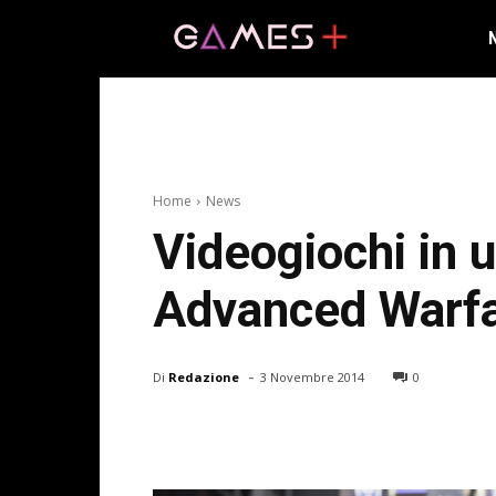
Home
News
Videogiochi in 
Advanced Warfa
-
Di
Redazione
3 Novembre 2014
0