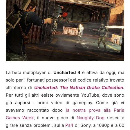
La beta multiplayer di
Uncharted 4
è attiva da oggi, ma
solo per i fortunati possessori del codice relativo trovato
all’interno di
Uncharted: The Nathan Drake Collection
.
Per tutti gli altri esiste ovviamente YouTube, dove sono
già apparsi i primi video di gameplay. Come già vi
avevamo raccontato dopo
la nostra prova alla Paris
Games Week
, il nuovo gioco di
Naughty Dog
riesce a
girare senza problemi, sulla
Ps4
di Sony, a 1080p e a 60