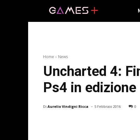
Home
News
Uncharted 4: Fin
Ps4 in edizione 
-
Di
Aurelio Vindigni Ricca
5 Febbraio 2016
0