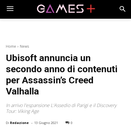
Home
News
Ubisoft annuncia un
secondo anno di contenuti
per Assassin’s Creed
Valhalla
In arrivo l'espansione L'Assedio di Parigi e il Discovery
Tour: Viking Age
-
Di
Redazione
13 Giugno 2021
0