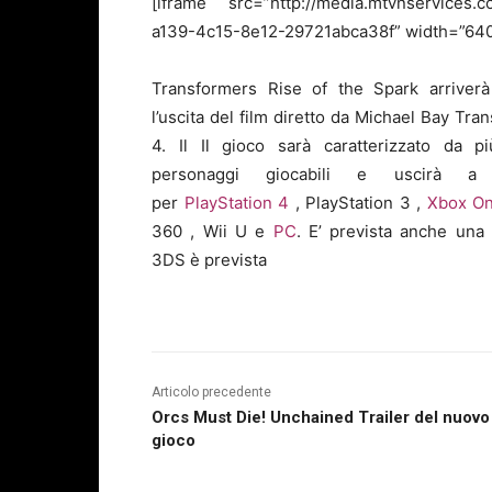
[iframe src=”http://media.mtvnservices.c
a139-4c15-8e12-29721abca38f” width=”640″
Transformers Rise of the Spark arriverà
l’uscita del film diretto da Michael Bay Tra
4. Il Il gioco sarà caratterizzato da p
personaggi giocabili e uscirà a
per
PlayStation 4
, PlayStation 3 ,
Xbox O
360 , Wii U e
PC
. E’ prevista anche una
3DS è prevista
Articolo precedente
Orcs Must Die! Unchained Trailer del nuovo
gioco