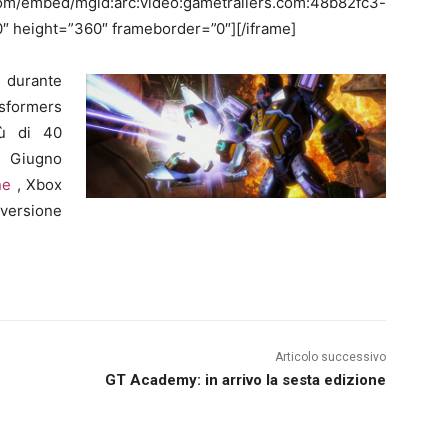
om/embed/mgid:arc:video:gametrailers.com:48b82fc3-
 height=”360″ frameborder=”0″][/iframe]
 durante
nsformers
iù di 40
 Giugno
ne
, Xbox
 versione
Articolo successivo
GT Academy: in arrivo la sesta edizione