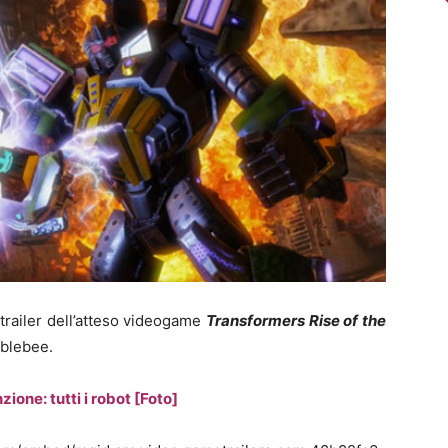
 trailer dell’atteso videogame
Transformers Rise of the
mblebee.
ione: tutti i robot [Foto]