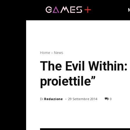
Home
News
The Evil Within
proiettile”
-
Di
Redazione
29 Settembre 2014
0