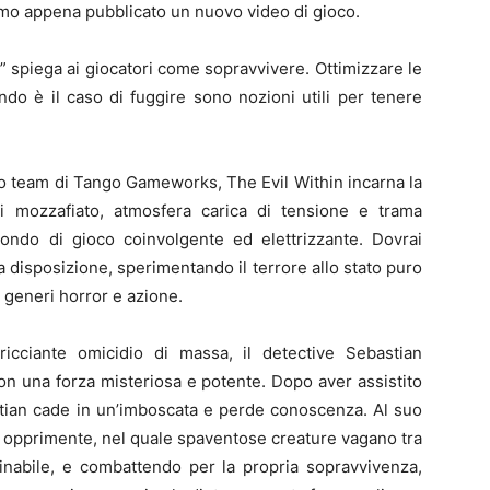
amo appena pubblicato un nuovo video di gioco.
le” spiega ai giocatori come sopravvivere. Ottimizzare le
ndo è il caso di fuggire sono nozioni utili per tenere
so team di Tango Gameworks, The Evil Within incarna la
i mozzafiato, atmosfera carica di tensione e trama
ndo di gioco coinvolgente ed elettrizzante. Dovrai
 disposizione, sperimentando il terrore allo stato puro
 generi horror e azione.
icciante omicidio di massa, il detective Sebastian
con una forza misteriosa e potente. Dopo aver assistito
stian cade in un’imboscata e perde conoscenza. Al suo
 e opprimente, nel quale spaventose creature vagano tra
ginabile, e combattendo per la propria sopravvivenza,