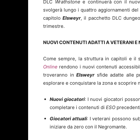
DLC
Wrathstone
e continuerà con il nuo
svolgerà lungo i quattro aggiornamenti de
capitolo
Elsweyr
, il pacchetto DLC dungeon
trimestre.
NUOVI CONTENUTI ADATTI A VETERANI E
Come sempre, la struttura in capitoli e il 
Online
rendono i nuovi contenuti accessibili 
troveranno in
Elsweyr
sfide adatte alle p
esplorare e conquistare la zona e scoprire 
Nuovi giocatori
: I nuovi giocatori posso
completare i contenuti di
ESO
precedenti
Giocatori attuali
: I veterani possono su
iniziare da zero con il Negromante.