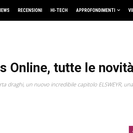
NEWS
RECENSIONI
HI-TECH
APPROFONDIMENTI
VI
s Online, tutte le novit
porta draghi, un nuovo incredibile capitolo ELSWEYR, un