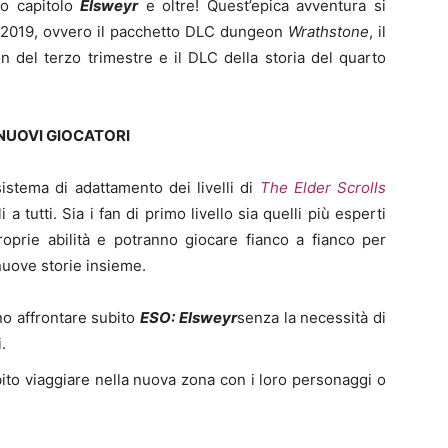
vo capitolo
Elsweyr
e oltre! Quest’epica avventura si
l 2019, ovvero il pacchetto DLC dungeon
Wrathstone
, il
 del terzo trimestre e il DLC della storia del quarto
 NUOVI GIOCATORI
sistema di adattamento dei livelli di
The Elder Scrolls
a tutti. Sia i fan di primo livello sia quelli più esperti
roprie abilità e potranno giocare fianco a fianco per
nuove storie insieme.
no affrontare subito
ESO: Elsweyr
senza la necessità di
.
bito viaggiare nella nuova zona con i loro personaggi o