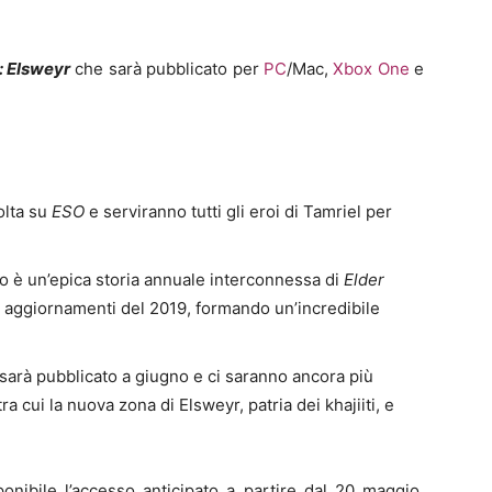
: Elsweyr
che sarà pubblicato per
PC
/Mac,
Xbox One
e
volta su
ESO
e serviranno tutti gli eroi di Tamriel per
go è un’epica storia annuale interconnessa di
Elder
li aggiornamenti del 2019, formando un’incredibile
 sarà pubblicato a giugno e ci saranno ancora più
ra cui la nuova zona di Elsweyr, patria dei khajiiti, e
onibile l’accesso anticipato a partire dal 20 maggio.