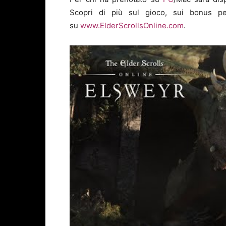
Scopri di più sul gioco, sui bonus pe
su
www.ElderScrollsOnline.com
.