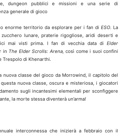
ve, dungeon pubblici e missioni e una serie di
enza generale di gioco
o enorme territorio da esplorare per i fan di
ESO
. La
di zucchero lunare, praterie rigogliose, aridi deserti e
ci mai visti prima. I fan di vecchia data di
Elder
r in
The Elder Scrolls: Arena,
così come i suoi confini
e Trespolo di Khenarthi.
a nuova classe del gioco da Morrowind, il capitolo del
 questa nuova classe, oscura e misteriosa, i giocatori
idamento sugli incantesimi elementali per sconfiggere
ante, la morte stessa diventerà un’arma!
nuale interconnessa che inizierà a febbraio con il