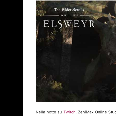
Nella notte su
Twitch
, ZeniMax Online Stud