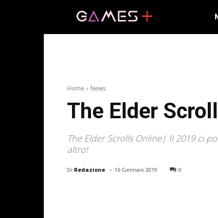
Home
News
The Elder Scroll
The Elder Scrolls Online| Il 2019 ci 
altro!
-
Di
Redazione
16 Gennaio 2019
0