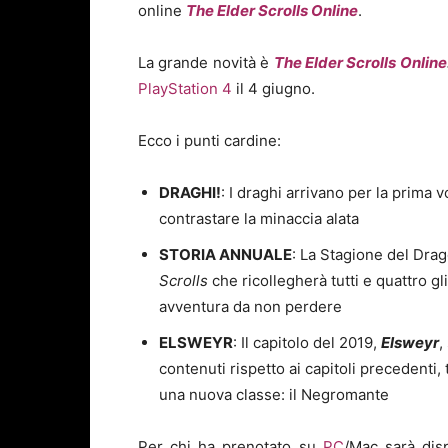
online
The Elder Scrolls Online
.
La grande novità è
The Elder Scrolls Online
PlayStation 4
il 4 giugno.
Ecco i punti cardine:
DRAGHI!
: I draghi arrivano per la prima 
contrastare la minaccia alata
STORIA ANNUALE
: La Stagione del Dra
Scrolls
che ricollegherà tutti e quattro g
avventura da non perdere
ELSWEYR
: Il capitolo del 2019,
Elsweyr
,
contenuti rispetto ai capitoli precedenti, t
una nuova classe: il Negromante
Per chi ha prenotato su
PC
/Mac sarà disp