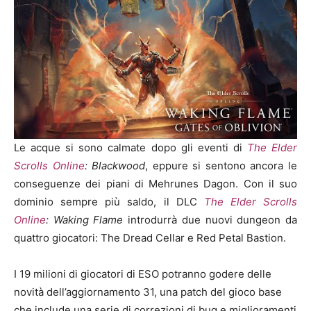
Le acque si sono calmate dopo gli eventi di
The Elder
Scrolls Online
: Blackwood
, eppure si sentono ancora le
conseguenze dei piani di Mehrunes Dagon. Con il suo
dominio sempre più saldo, il DLC
The Elder Scrolls
Online
: Waking Flame
introdurrà due nuovi dungeon da
quattro giocatori: The Dread Cellar e Red Petal Bastion.
I 19 milioni di giocatori di ESO potranno godere delle
novità dell’aggiornamento 31, una patch del gioco base
che include una serie di correzioni di bug e miglioramenti