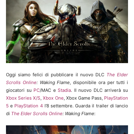
Oggi siamo felici di pubblicare il nuovo DLC
The Elder
Scrolls Online
: Waking Flame
, disponibile ora per tutti i
giocatori su
PC
/MAC e
Stadia
. Il nuovo DLC arriverà su
Xbox Series X/S
,
Xbox One
, Xbox Game Pass,
PlayStation
5
e
PlayStation 4
l’8 settembre. Guarda il trailer di lancio
di
The Elder Scrolls Online
: Waking Flame
: