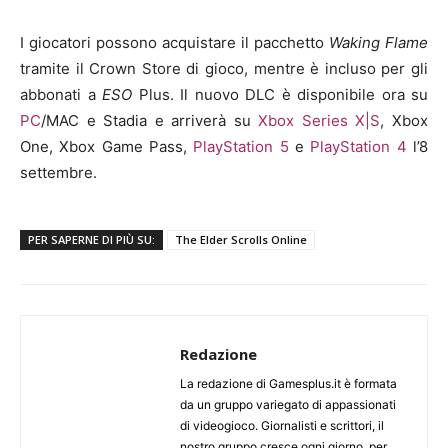
I giocatori possono acquistare il pacchetto
Waking Flame
tramite il Crown Store di gioco, mentre è incluso per gli
abbonati a
ESO
Plus. Il nuovo DLC è disponibile ora su
PC
/MAC e Stadia e arriverà su
Xbox Series X|S
, Xbox
One, Xbox Game Pass,
PlayStation 5
e
PlayStation 4
l’8
settembre.
PER SAPERNE DI PIÙ SU:
The Elder Scrolls Online
Redazione
La redazione di Gamesplus.it è formata
da un gruppo variegato di appassionati
di videogioco. Giornalisti e scrittori, il
nostro gruppo cresce ogni giorno, per