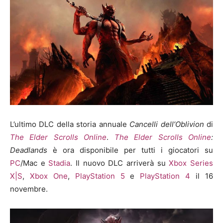
L’ultimo DLC della storia annuale
Cancelli dell’Oblivion
di
The Elder Scrolls Online
.
The Elder Scrolls Online
:
Deadlands
è ora disponibile per tutti i giocatori su
PC
/Mac e
Stadia
. Il nuovo DLC arriverà su
Xbox Series
X|S
,
Xbox One
,
PlayStation 5
e
PlayStation 4
il 16
novembre.