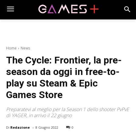
Home
News
The Cycle: Frontier, la pre-
season da oggi in free-to-
play su Steam & Epic
Games Store
Preparatevi al meglio per la Season 1 dello shooter PvPvE
di YAGER, in arrivo il 22 giugno
-
Di
Redazione
8 Giugno 2022
0