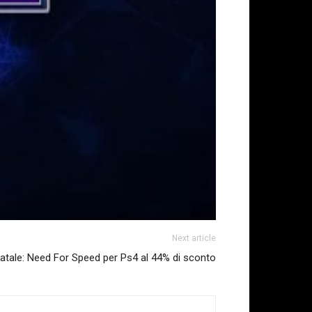
Next article
Natale: Need For Speed per Ps4 al 44% di sconto