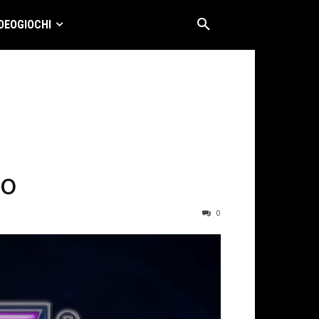
DEOGIOCHI
ro
0