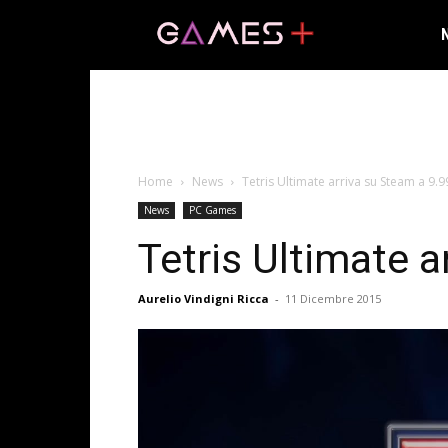
Home
News
Tetris Ultimate arriva su Steam a 9.
News
PC Games
Tetris Ultimate a
Aurelio Vindigni Ricca
-
11 Dicembre 2015