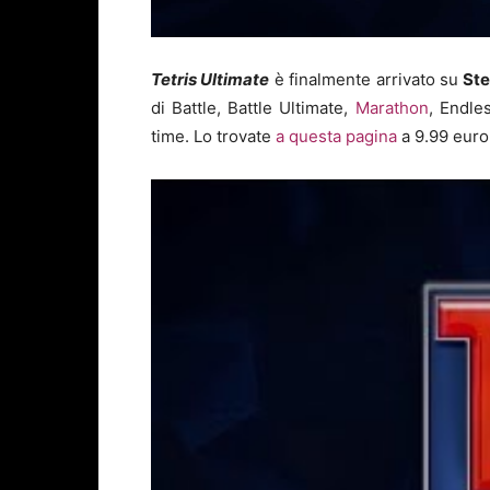
Tetris Ultimate
è finalmente arrivato su
St
di Battle, Battle Ultimate,
Marathon
, Endle
time. Lo trovate
a questa pagina
a 9.99 euro