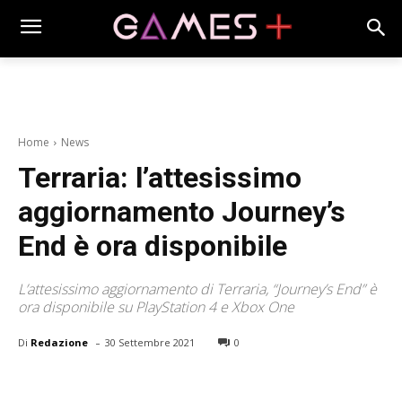
Home
News
Terraria: l’attesissimo
aggiornamento Journey’s
End è ora disponibile
L’attesissimo aggiornamento di Terraria, “Journey’s End” è
ora disponibile su PlayStation 4 e Xbox One
-
Di
Redazione
30 Settembre 2021
0