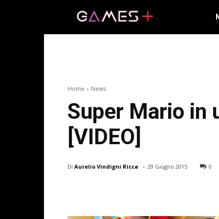
Home
News
Super Mario in 
[VIDEO]
-
Di
Aurelio Vindigni Ricca
29 Giugno 2015
0