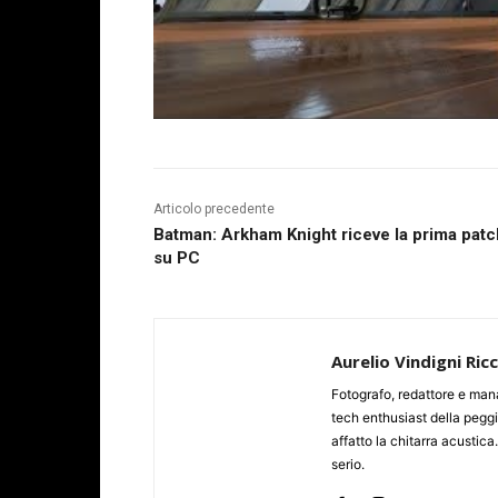
Articolo precedente
Batman: Arkham Knight riceve la prima patc
su PC
Aurelio Vindigni Ric
Fotografo, redattore e man
tech enthusiast della peggi
affatto la chitarra acustica
serio.