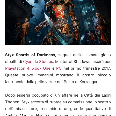
Styx Shards of Darkness,
sequel dell’acclamato gioco
stealth di
Cyanide Studios
: Master of Shadows, uscirà per
Playstation 4
,
Xbox One
e
PC
nel primo trimestre 2017.
Queste nuove immagini mostrano il nostro piccolo
ladruncolo dalla pelle verde nel Porto di Korrangar.
Dopo essersi occupato di un affare nella Città dei Ladri
Thoben, Styx accetta di rubare su commissione lo scettro
dell’ambasciatore, in cambio di un grande quantitativo di
Ambra Magica. Non ci vorrà molto prima che questa