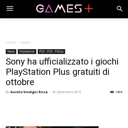
Home
News
News
Piattaforme
PS3 - PS4 - PSVita
Sony ha ufficializzato i giochi
PlayStation Plus gratuiti di
ottobre
Di
Aurelio Vindigni Ricca
-
30 Settembre 2015
1404