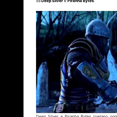
da
Deep Silver
e
Piranha Bytes
.
Deep Silver e Piranha Bytes rivelano ogg