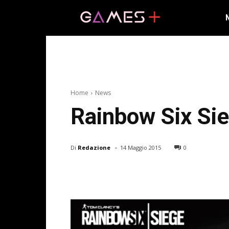
Home
News
Rainbow Six Sie
-
Di
Redazione
14 Maggio 2015
0