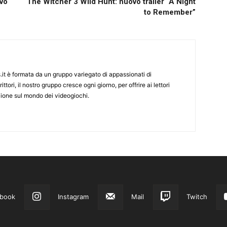
ovo
The Witcher 3 Wild Hunt: nuovo trailer “A Night
to Remember”
it è formata da un gruppo variegato di appassionati di
ittori, il nostro gruppo cresce ogni giorno, per offrire ai lettori
zione sul mondo dei videogiochi.
book
Instagram
Mail
Twitch