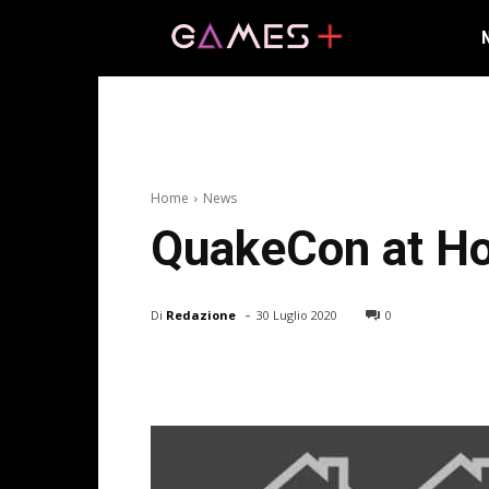
Home
News
QuakeCon at Hom
-
Di
Redazione
30 Luglio 2020
0