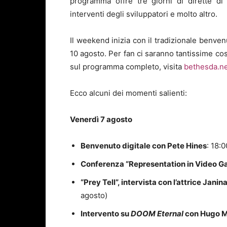
programma offre tre giorni di dirette di 
interventi degli sviluppatori e molto altro.
Il weekend inizia con il tradizionale benven
10 agosto. Per fan ci saranno tantissime c
sul programma completo, visita
bethesda.n
Ecco alcuni dei momenti salienti:
Venerdì 7 agosto
Benvenuto digitale con Pete Hines
: 18:0
Conferenza “Representation in Video 
“Prey Tell”, intervista con l’attrice Jan
agosto)
Intervento su
DOOM Eternal
con Hugo Ma