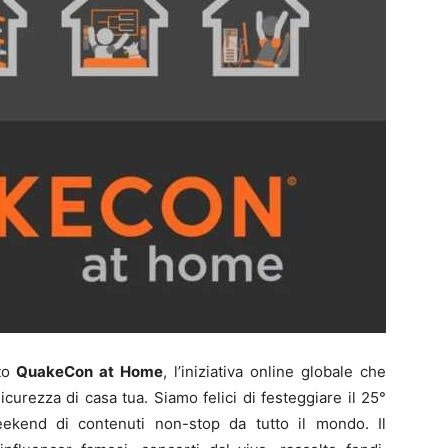
nto
QuakeCon at Home
, l’iniziativa online globale che
icurezza di casa tua. Siamo felici di festeggiare il 25°
kend di contenuti non-stop da tutto il mondo. Il