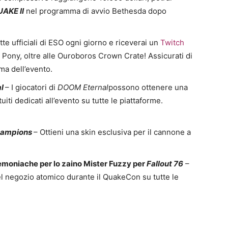
AKE II
nel programma di avvio Bethesda dopo
te ufficiali di ESO ogni giorno e riceverai un
Twitch
 Pony, oltre alle Ouroboros Crown Crate! Assicurati di
ma dell’evento.
al
– I giocatori di
DOOM Eternal
possono ottenere una
uiti dedicati all’evento su tutte le piattaforme.
ampions
– Ottieni una skin esclusiva per il cannone a
moniache per lo zaino Mister Fuzzy per
Fallout 76
–
el negozio atomico durante il QuakeCon su tutte le