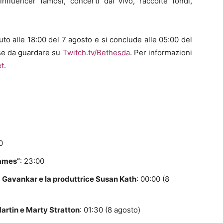
influencer famosi, concerti dal vivo, raccolte fondi,
uto alle 18:00 del 7 agosto e si conclude alle 05:00 del
ose da guardare su
Twitch.tv/Bethesda
. Per informazioni
et
.
0
Games”
: 23:00
ina Gavankar e la produttrice Susan Kath
: 00:00 (8
rtin e Marty Stratton
: 01:30 (8 agosto)