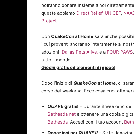
potranno donare insieme a noi direttamente a
queste abbiamo
Direct Relief
,
UNICEF
,
NAAC
Project
.
Con
QuakeCon at Home
sarà anche possibi
i cui proventi andranno interamente al nostr
adozioni,
Dallas Pets Alive,
e a
FOUR PAWS
tutto il mondo.
Giochi gratis ed elementi di gioco!
Dopo l’inizio di
QuakeCon at Home
, ci sara
corso del weekend. Ecco cosa puoi ottener
QUAKE
gratis!
– Durante il weekend del
Bethesda.net
e ottenere una copia digital
Bethesda
. Accedi con il tuo account
Beth
Donazioni per
QUAKE II
– Se le donazion