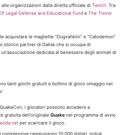
lle organizzazioni dalla diretta ufficiale di
Twitch
. Tra
P Legal Defense and Educational Fund
e
The Trevor
le acquistare le magliette “Dogvahkiin” e “Catodemon”
o storico partner di Dallas che si occupa di
, un’associazione dedicata al benessere degli animali di
nno tanti giochi gratuiti e bottino di gioco omaggio nel
e!
 QuakeCon, i giocatori possono accedere a
e gratuita dell’originale
Quake
nel programma di avvio
esda.net
per scaricare il gioco.
i complessive raggiungono 10.000 dollari, potrai