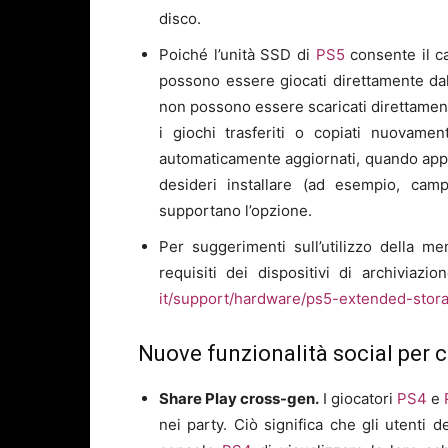
disco.
Poiché l’unità SSD di
PS5
consente il ca
possono essere giocati direttamente da
non possono essere scaricati direttament
i giochi trasferiti o copiati nuovame
automaticamente aggiornati, quando applic
desideri installare (ad esempio, camp
supportano l’opzione.
Per suggerimenti sull’utilizzo della 
requisiti dei dispositivi di archiviazio
it/support/hardware/ps5-extended-stor
Nuove funzionalità social per 
Share Play cross-gen.
I giocatori
PS4
e
nei party. Ciò significa che gli utenti 