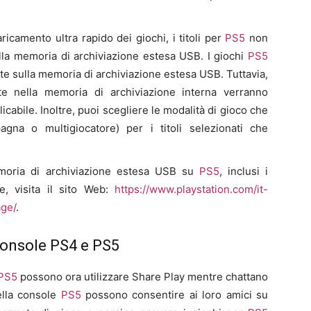
ricamento ultra rapido dei giochi, i titoli per
PS5
non
lla memoria di archiviazione estesa USB. I giochi
PS5
e sulla memoria di archiviazione estesa USB. Tuttavia,
nte nella memoria di archiviazione interna verranno
abile. Inoltre, puoi scegliere le modalità di gioco che
agna o multigiocatore) per i titoli selezionati che
memoria di archiviazione estesa USB su
PS5
, inclusi i
ne, visita il sito Web:
https://www.playstation.com/it-
age/
.
console PS4 e PS5
PS5
possono ora utilizzare Share Play mentre chattano
della console
PS5
possono consentire ai loro amici su