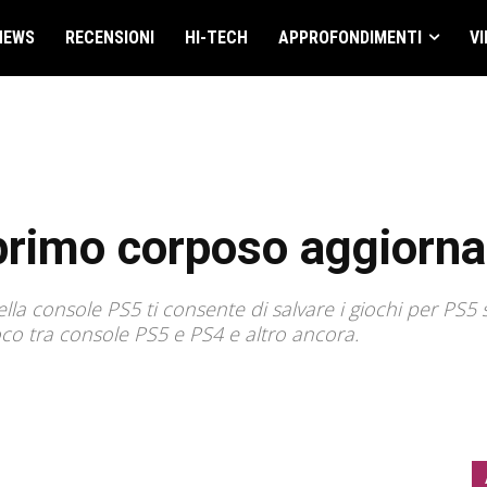
NEWS
RECENSIONI
HI-TECH
APPROFONDIMENTI
VI
 primo corposo aggiorn
la console PS5 ti consente di salvare i giochi per PS5
oco tra console PS5 e PS4 e altro ancora.