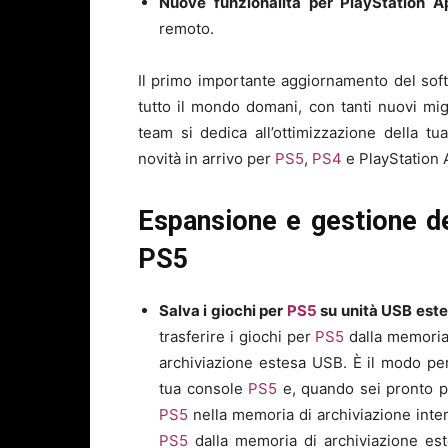
Nuove funzionalità per PlayStation A
remoto.
Il primo importante aggiornamento del sof
tutto il mondo domani, con tanti nuovi mig
team si dedica all’ottimizzazione della t
novità in arrivo per
PS5
,
PS4
e PlayStation 
Espansione e gestione de
PS5
Salva i giochi per
PS5
su unità USB este
trasferire i giochi per
PS5
dalla memoria 
archiviazione estesa USB. È il modo per
tua console
PS5
e, quando sei pronto pe
PS5
nella memoria di archiviazione intern
PS5
dalla memoria di archiviazione es