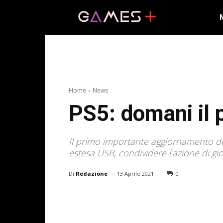
Home
News
PS5: domani il
Il primo importante aggiornamento del
estesa USB, condividere l'azione di gi
-
Di
Redazione
13 Aprile 2021
0