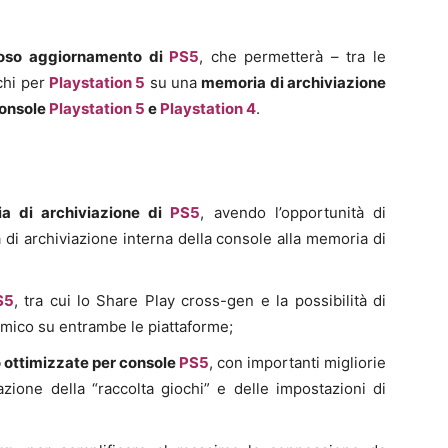
oso aggiornamento di
PS5
, che permetterà – tra le
ochi per
Playstation 5
su una
memoria di archiviazione
console
Playstation 5
e
Playstation 4
.
ia di archiviazione di
PS5
, avendo l’opportunità di
di archiviazione interna della console alla memoria di
S5
, tra cui lo Share Play cross-gen e la possibilità di
 amico su entrambe le piattaforme;
o ottimizzate per console
PS5
, con importanti migliorie
zione della “raccolta giochi” e delle impostazioni di