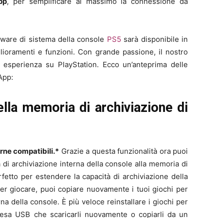
pp
, per semplificare al massimo la connessione da
tware di sistema della console
PS5
sarà disponibile in
lioramenti e funzioni. Con grande passione, il nostro
ua esperienza su PlayStation. Ecco un’anteprima delle
App:
lla memoria di archiviazione di
rne compatibili.*
Grazie a questa funzionalità ora puoi
di archiviazione interna della console alla memoria di
fetto per estendere la capacità di archiviazione della
r giocare, puoi copiare nuovamente i tuoi giochi per
a della console. È più veloce reinstallare i giochi per
tesa USB che scaricarli nuovamente o copiarli da un