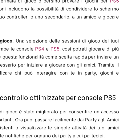
chermata di gioco o persino provare i giochi per
PS5
oni includono la possibilità di condividere lo schermo
uo controller, o uno secondario, a un amico e giocare
 gioco.
Una selezione delle sessioni di gioco dei tuoi
rambe le console
PS4
e
PS5
, così potrati giocare di più
are questa funzionalità come scelta rapida per inviare un
ssario per iniziare a giocare con gli amici. Tramite il
icare chi può interagire con te in party, giochi e
 controllo ottimizzate per console PS5
i gioco è stato migliorato per consentire un accesso
ortanti. Ora puoi passare facilmente dai Party agli Amici
istenti o visualizzare le singole attività dei tuoi amici
e le notifiche per ognuno dei party a cui partecipi.