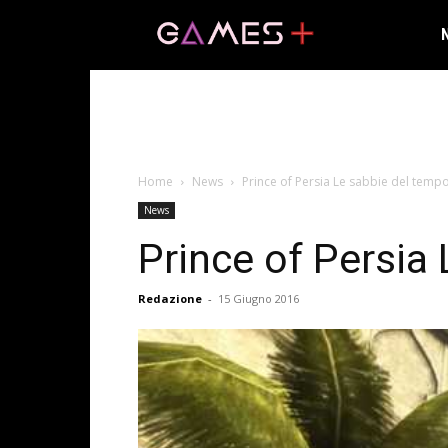
Home
News
Prince of Persia Le sabbie del tempo
News
Prince of Persia
Redazione
-
15 Giugno 2016