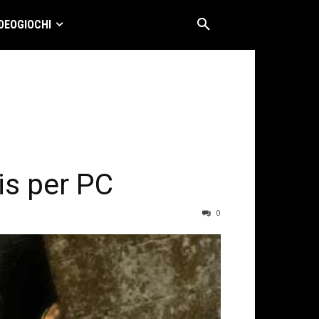
DEOGIOCHI
is per PC
0