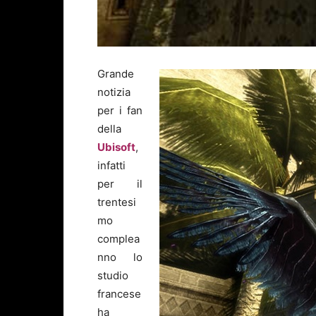
Grande
notizia
per i fan
della
Ubisoft
,
infatti
per il
trentesi
mo
complea
nno lo
studio
francese
ha