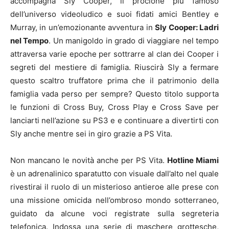
accompagna Sly Cooper, il procione più famoso
dell’universo videoludico e suoi fidati amici Bentley e
Murray, in un’emozionante avventura in
Sly Cooper: Ladri
nel Tempo
. Un manigoldo in grado di viaggiare nel tempo
attraversa varie epoche per sottrarre al clan dei Cooper i
segreti del mestiere di famiglia. Riuscirà Sly a fermare
questo scaltro truffatore prima che il patrimonio della
famiglia vada perso per sempre? Questo titolo supporta
le funzioni di Cross Buy, Cross Play e Cross Save per
lanciarti nell’azione su PS3 e e continuare a divertirti con
Sly anche mentre sei in giro grazie a PS Vita.
Non mancano le novità anche per PS Vita.
Hotline Miami
è un adrenalinico sparatutto con visuale dall’alto nel quale
rivestirai il ruolo di un misterioso antieroe alle prese con
una missione omicida nell’ombroso mondo sotterraneo,
guidato da alcune voci registrate sulla segreteria
telefonica. Indossa una serie di maschere grottesche,