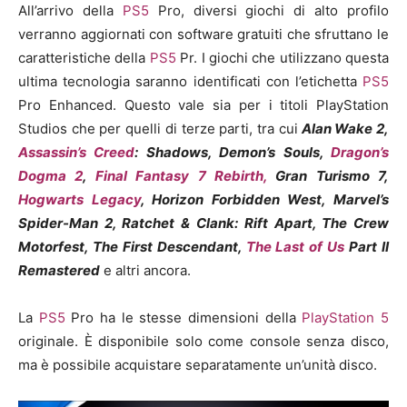
All’arrivo della
PS5
Pro, diversi giochi di alto profilo
verranno aggiornati con software gratuiti che sfruttano le
caratteristiche della
PS5
Pr. I giochi che utilizzano questa
ultima tecnologia saranno identificati con l’etichetta
PS5
Pro Enhanced. Questo vale sia per i titoli PlayStation
Studios che per quelli di terze parti, tra cui
Alan Wake 2,
Assassin’s Creed
: Shadows, Demon’s Souls,
Dragon’s
Dogma 2
,
Final Fantasy 7 Rebirth,
Gran Turismo 7,
Hogwarts Legacy
, Horizon Forbidden West, Marvel’s
Spider-Man 2, Ratchet & Clank:
Rift Apart, The Crew
Motorfest, The First Descendant,
The Last of Us
Part II
Remastered
e altri ancora.
La
PS5
Pro ha le stesse dimensioni della
PlayStation 5
originale. È disponibile solo come console senza disco,
ma è possibile acquistare separatamente un’unità disco.