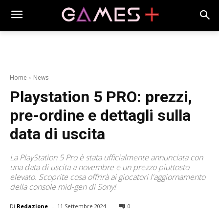
Home
News
Playstation 5 PRO: prezzi,
pre-ordine e dettagli sulla
data di uscita
La PlayStation 5 Pro è stata ufficialmente annunciata con
una data di uscita a novembre e un prezzo piuttosto
elevato. Scoprite cosa offrirà ai giocatori l'aggiornamento
della console mid-gen di Sony!
-
Di
Redazione
11 Settembre 2024
0