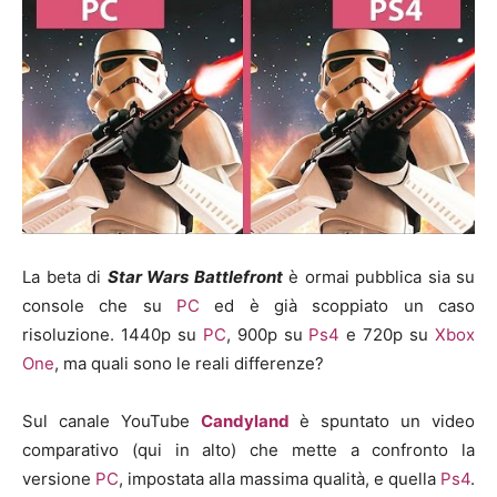
La beta di
Star Wars Battlefront
è ormai pubblica sia su
console che su
PC
ed è già scoppiato un caso
risoluzione. 1440p su
PC
, 900p su
Ps4
e 720p su
Xbox
One
, ma quali sono le reali differenze?
Sul canale YouTube
Candyland
è spuntato un video
comparativo (qui in alto) che mette a confronto la
versione
PC
, impostata alla massima qualità, e quella
Ps4
.