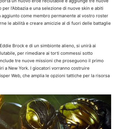
 porta un nuovo eroe reclutabile e aggiunge tre nuove
 per l’Abbazia e una selezione di nuove skin e abiti
rrà aggiunto come membro permanente al vostro roster
e le abilità e creare amicizie al di fuori delle battaglie
ddie Brock e di un simbionte alieno, si unirà ai
utabile, per rimediare ai torti commessi sotto
 include tre nuove missioni che proseguono il primo
ri a New York. I giocatori vorranno costruire
isper Web, che amplia le opzioni tattiche per la risorsa