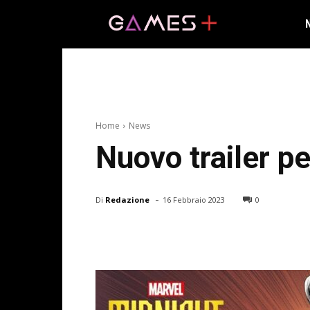
Home
News
Nuovo trailer p
-
Di
Redazione
16 Febbraio 2023
0