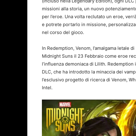
(incluso nella Legendary Edition), ogni DLC
missioni alla storia, un nuovo potenziamento
per l’eroe. Una volta reclutato un eroe, ve
e potrete portarlo in missione, personalizzarn
nel corso del gioco.
In Redemption, Venom, l’amalgama letale di E
Midnight Suns il 23 Febbraio come eroe recl
l’influenza demoniaca di Lilith. Redemption
DLC, che ha introdotto la minaccia dei vampi
l’esclusivo progetto di ricerca di Venom, Wh
Intel.