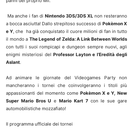
panni del proprio Mii.
Ma anche i fan di
Nintendo 3DS/3DS XL
non resteranno
a bocca asciutta! Dallo strepitoso successo di
Pokèmon X
e Y
, che ha già conquistato il cuore milioni di fan in tutto
il mondo a
The Legend of Zelda: A Link Between Worlds
con tutti i suoi rompicapi e dungeon sempre nuovi, agli
enigmi misteriosi del
Professor Layton e l’Eredità degli
Aslant
.
Ad animare le giornate del Videogames Party non
mancheranno i tornei che coinvolgeranno i titoli più
appassionanti del momento come
Pokèmon X e Y,
New
Super Mario Bros U
e
Mario Kart 7
con le sue gare
automobilistiche mozzafiato!
Il programma ufficiale dei tornei