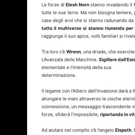
Le forze di
Elesh Norn
stanno invadendo il M
tutte le sue terre. Ma non bisogna temere,
case degli eroi che si stanno radunando da 
tutto il multiverso si stanno riunendo per
raggiunge il suo apice, volti familiari si ri
Tra loro c’è
Wrenn
, una driade, che esercite
L’Avanzata delle Macchine.
Sigillare dall’Es
elementale e l’intensità della sua
determinazione.
Il legame con l’Albero dell’Invasione darà a
allungare le mani attraverso le cieche etern
connessione, un messaggio trascendente via
forze, sfiderà l’impossibile,
riportando in vit
Ad aiutare nel compito c’è l’angelo
Elspeth
.