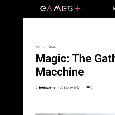
Home
News
Magic: The Gath
Macchine
-
Di
Redazione
30 Marzo 2023
0