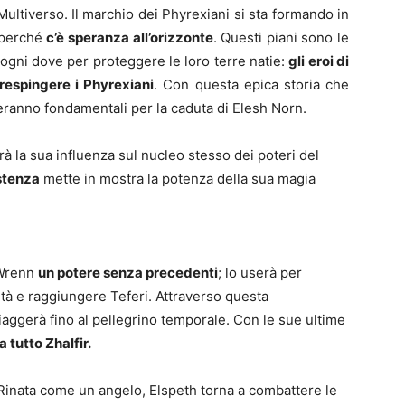
ultiverso. Il marchio dei Phyrexiani si sta formando in
 perché
c’è speranza all’orizzonte
. Questi piani sono le
ogni dove per proteggere le loro terre natie:
gli eroi di
 respingere i Phyrexiani
. Con questa epica storia che
veleranno fondamentali per la caduta di Elesh Norn.
rà la sua influenza sul nucleo stesso dei poteri del
istenza
mette in mostra la potenza della sua magia
 Wrenn
un potere senza precedenti
; lo userà per
ità e raggiungere Teferi. Attraverso questa
ggerà fino al pellegrino temporale. Con le sue ultime
a tutto Zhalfir.
 Rinata come un angelo, Elspeth torna a combattere le