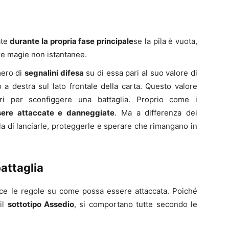
ate
durante la propria fase principale
se la pila è vuota,
re magie non istantanee.
mero di
segnalini difesa
su di essa pari al suo valore di
o a destra sul lato frontale della carta. Questo valore
ri per sconfiggere una battaglia. Proprio come i
ere attaccate e danneggiate
. Ma a differenza dei
la di lanciarle, proteggerle e sperare che rimangano in
attaglia
sce le regole su come possa essere attaccata. Poiché
il
sottotipo Assedio
, si comportano tutte secondo le