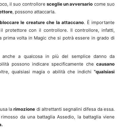
oco, il suo controllore
sceglie un avversario
come suo
ettore
, possono attaccarla.
ò bloccare le creature che la attaccano
. È importante
protettore con il controllore. Il controllore, infatti,
la prima volta in Magic che si potrà essere in grado di
bili anche a qualcosa in più del semplice danno da
bilità possono indicare specificamente che
causano
oltre, qualsiasi magia o abilità che indichi
“qualsiasi
ausa la
rimozione
di altrettanti segnalini difesa da essa.
 rimosso da una battaglia Assedio, la battaglia viene
a.