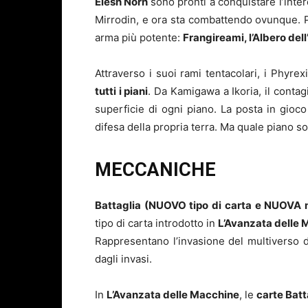
Elesh Norn
sono pronti a conquistare l’inte
Mirrodin, e ora sta combattendo ovunque. Per
arma più potente:
Frangireami, l’Albero del
Attraverso i suoi rami tentacolari, i Phyre
tutti i piani
. Da Kamigawa a Ikoria, il contag
superficie di ogni piano. La posta in gioco
difesa della propria terra. Ma quale piano s
MECCANICHE
Battaglia (NUOVO tipo di carta e NUOVA
tipo di carta introdotto in
L’Avanzata delle
Rappresentano l’invasione del multiverso d
dagli invasi.
In
L’Avanzata delle Macchine
, le
carte Batt