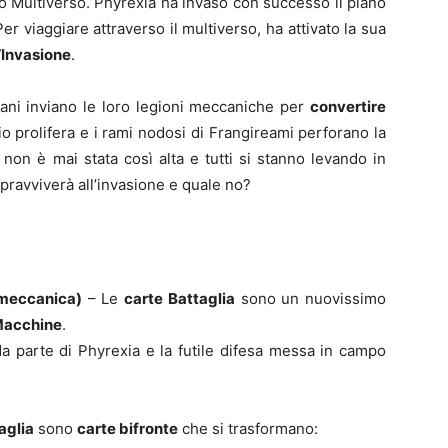
ro Multiverso. Phyrexia ha invaso con successo il piano
 viaggiare attraverso il multiverso, ha attivato la sua
l’Invasione
.
xiani inviano le loro legioni meccaniche per
convertire
io prolifera e i rami nodosi di Frangireami perforano la
 non è mai stata così alta e tutti si stanno levando in
opravviverà all’invasione e quale no?
 meccanica)
– Le
carte Battaglia
sono un nuovissimo
 Macchine
.
a parte di Phyrexia e la futile difesa messa in campo
aglia
sono
carte bifronte
che si trasformano: