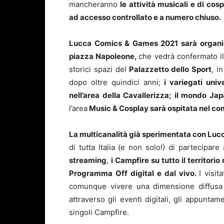
mancheranno
le attività musicali e di cos
ad accesso controllato e a numero chiuso.
Lucca Comics & Games 2021 sarà organizz
piazza Napoleone,
che vedrà confermato il
storici spazi del
Palazzetto dello Sport
, i
dopo oltre quindici anni;
i variegati uni
nell’area della Cavallerizza; il mondo Ja
l’area
Music & Cosplay sarà ospitata nel co
La multicanalità già sperimentata con Lu
di tutta Italia (e non solo!) di partecipar
streaming
,
i Campfire su tutto il territori
Programma Off digital e dal vivo.
I visi
comunque vivere una dimensione diffusa de
attraverso gli eventi digitali, gli appuntam
singoli Campfire.