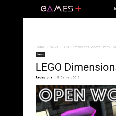
Home
News
LEGO Dimensions Ghostbusters: Trail
News
LEGO Dimensions 
Redazione
-
19 Gennaio 2016