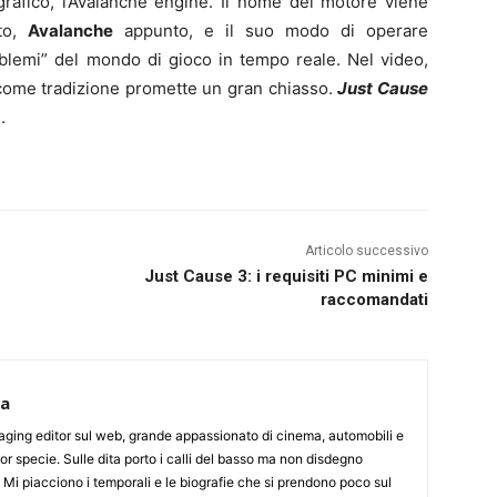
rafico, l’Avalanche engine. Il nome del motore viene
ato,
Avalanche
appunto, e il suo modo di operare
blemi” del mondo di gioco in tempo reale. Nel video,
 come tradizione promette un gran chiasso.
Just Cause
e
.
Articolo successivo
Just Cause 3: i requisiti PC minimi e
raccomandati
ca
aging editor sul web, grande appassionato di cinema, automobili e
or specie. Sulle dita porto i calli del basso ma non disdegno
. Mi piacciono i temporali e le biografie che si prendono poco sul