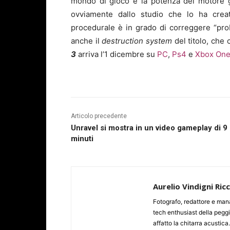
mondo di gioco e la potenza del motore g
ovviamente dallo studio che lo ha cre
procedurale è in grado di correggere “pro
anche il
destruction system
del titolo, che
3
arriva l’1 dicembre su
PC
,
Ps4
e
Xbox On
Articolo precedente
Unravel si mostra in un video gameplay di 9
minuti
Aurelio Vindigni Ric
Fotografo, redattore e man
tech enthusiast della peggi
affatto la chitarra acustica