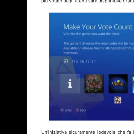
più votato dagli utenti sarà disponibile grat
Un’iniziativa sicuramente lodevole che fa