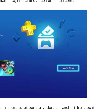
uitamente, i restanti due con un forte sconto.
 ben sperare, bisognerà vedere se anche i tre giochi