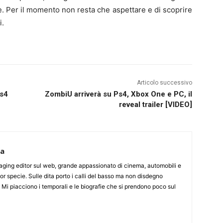
ve. Per il momento non resta che aspettare e di scoprire
i.
Articolo successivo
Ps4
ZombiU arriverà su Ps4, Xbox One e PC, il
reveal trailer [VIDEO]
ca
aging editor sul web, grande appassionato di cinema, automobili e
or specie. Sulle dita porto i calli del basso ma non disdegno
. Mi piacciono i temporali e le biografie che si prendono poco sul