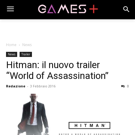
Home
News
News
Trailer
Hitman: il nuovo trailer
“World of Assassination”
Redazione
-
3 Febbraio 2016
0