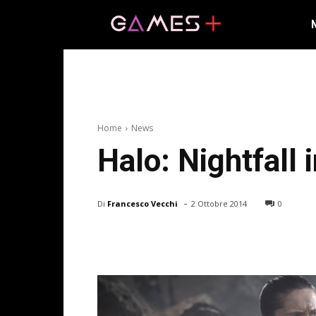
Home
News
Halo: Nightfall 
-
Di
Francesco Vecchi
2 Ottobre 2014
0