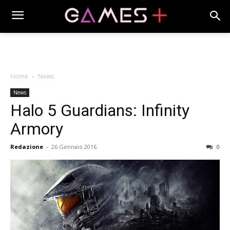
Home
News
News
Halo 5 Guardians: Infinity
Armory
Redazione
-
26 Gennaio 2016
0