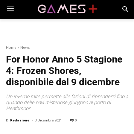
Home
News
For Honor Anno 5 Stagione
4: Frozen Shores,
disponibile dal 9 dicembre
Un inverno mite permette alle fazioni di riprendersi fino a
quando delle navi misteriose giungono al porto di
Heathmoor
-
Di
Redazione
3 Dicembre 2021
0