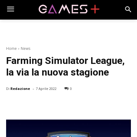
Home
News
Farming Simulator League,
la via la nuova stagione
-
Di
Redazione
7 Aprile 2022
0