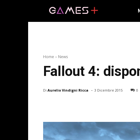
Home
News
Fallout 4: disp
-
Di
Aurelio Vindigni Ricca
3 Dicembre 2015
0