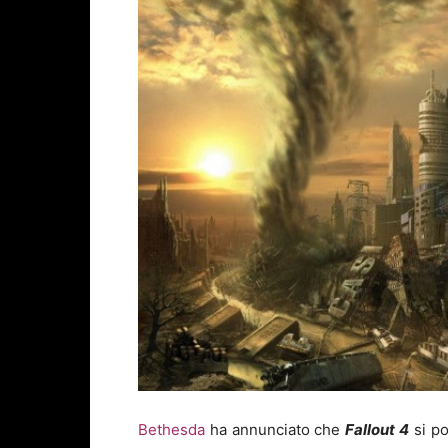
Bethesda
ha annunciato che
Fallout 4
si po