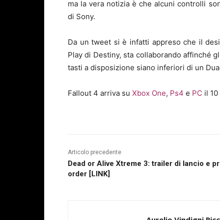
ma la vera notizia è che alcuni controlli so
di Sony.
Da un tweet si è infatti appreso che il de
Play di Destiny, sta collaborando affinché g
tasti a disposizione siano inferiori di un Du
Fallout 4 arriva su
Xbox One
,
Ps4
e
PC
il 1
Articolo precedente
Dead or Alive Xtreme 3: trailer di lancio e p
order [LINK]
Aurelio Vindigni Ric