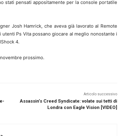
no stati pensati appositamente per la console portatile
signer Josh Hamrick, che aveva già lavorato al Remote
li utenti Ps Vita possano giocare al meglio nonostante i
alShock 4.
0 novembre prossimo.
Articolo successivo
re-
Assassin’s Creed Syndicate: volate sui tetti di
Londra con Eagle Vision [VIDEO]
ca