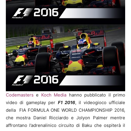
Codemasters
e
Koch Media
hanno pubblicato il primo
video di gameplay per
F1 2016
, il videogioco ufficiale
della FIA FORMULA ONE WORLD CHAMPIONSHIP 2016,
che mostra Daniel Ricciardo e Jolyon Palmer mentre
affrontano l’adrenalinico circuito di Baku che ospiterà il