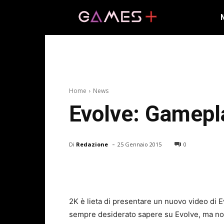
Home
News
Evolve: Gamepla
-
Di
Redazione
25 Gennaio 2015
0
2K è lieta di presentare un nuovo video di Ev
sempre desiderato sapere su Evolve, ma non 