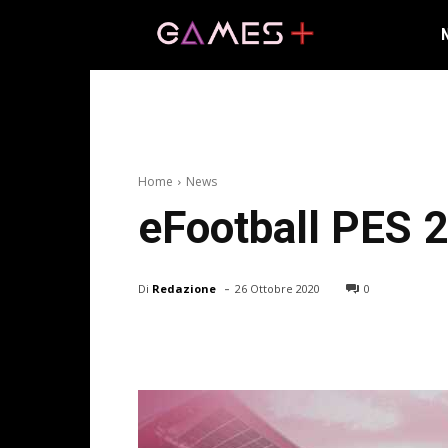
Home
News
eFootball PES 2
-
Di
Redazione
26 Ottobre 2020
0