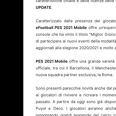
caratteristiche chiave e delle licenze delle
UPDATE
.
Caratterizzato dalla presenza dei giocat
eFootball PES 2021 Mobile
offre un’esperi
console che ha vinto il titolo “Miglior Gioco
di partecipare ai nuovi eventi della modalità
aggiornati alla stagione 2020/2021 e molto a
PES 2021 Mobile
offre una grande varietà 
ufficiale, tra cui il Barcellona, il Manches
nuova squadra partner esclusiva, la Roma.
Sono presenti parecchie novità anche dal pu
ai giocatori di rivivere e ricreare i momen
passato. A partire da oggi sono già dispon
Puyol e Deco. I giocatori avranno anche 
ingaggiando grandi leggende del calcio i