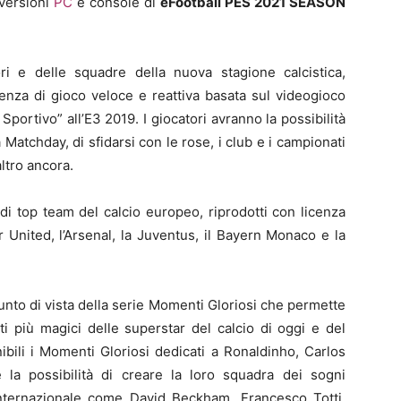
 versioni
PC
e console di
eFootball PES 2021 SEASON
ori e delle squadre della nuova stagione calcistica,
enza di gioco veloce e reattiva basata sul videogioco
 Sportivo” all’E3 2019. I giocatori avranno la possibilità
 Matchday, di sfidarsi con le rose, i club e i campionati
ltro ancora.
di top team del calcio europeo, riprodotti con licenza
ter United, l’Arsenal, la Juventus, il Bayern Monaco e la
nto di vista della serie Momenti Gloriosi che permette
ti più magici delle superstar del calcio di oggi e del
ibili i Momenti Gloriosi dedicati a Ronaldinho, Carlos
la possibilità di creare la loro squadra dei sogni
nternazionale come David Beckham, Francesco Totti,