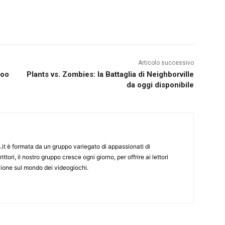
Articolo successivo
too
Plants vs. Zombies: la Battaglia di Neighborville
da oggi disponibile
it è formata da un gruppo variegato di appassionati di
ittori, il nostro gruppo cresce ogni giorno, per offrire ai lettori
zione sul mondo dei videogiochi.