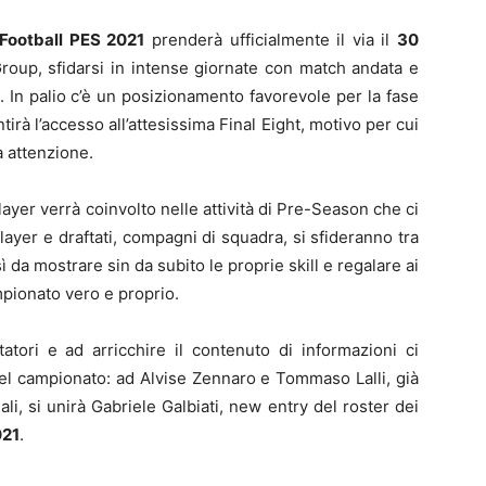
Football PES 2021
prenderà ufficialmente il via il
30
Group, sfidarsi in intense giornate con match andata e
In palio c’è un posizionamento favorevole per la fase
tirà l’accesso all’attesissima Final Eight, motivo per cui
a attenzione.
player verrà coinvolto nelle attività di Pre-Season che ci
yer e draftati, compagni di squadra, si sfideranno tra
 da mostrare sin da subito le proprie skill e regalare ai
pionato vero e proprio.
ori e ad arricchire il contenuto di informazioni ci
del campionato: ad Alvise Zennaro e Tommaso Lalli, già
li, si unirà Gabriele Galbiati, new entry del roster dei
021
.