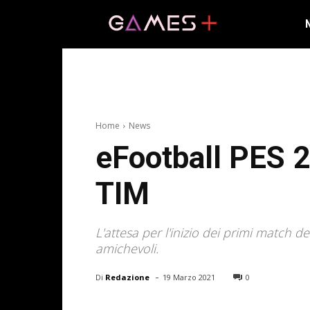
Home
News
eFootball PES 2
TIM
L'attesa per l'inizio dei primi match 
amichevoli.
-
Di
Redazione
19 Marzo 2021
0