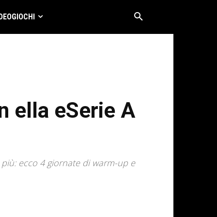
DEOGIOCHI
n ella eSerie A
i più: ecco 4 giornate di warm-up e