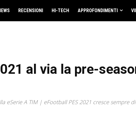
NEWS
RECENSIONI
HI-TECH
APPROFONDIMENTI
VI
021 al via la pre-seaso
della eSerie A TIM | eFootball PES 2021 cresce sempre d