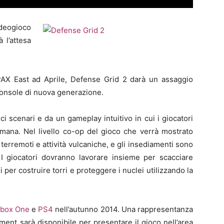
ideogioco
 l’attesa
 PAX East ad Aprile, Defense Grid 2 darà un assaggio
console di nuova generazione.
i scenari e da un gameplay intuitivo in cui i giocatori
 umana. Nel livello co-op del gioco che verrà mostrato
a terremoti e attività vulcaniche, e gli insediamenti sono
a. I giocatori dovranno lavorare insieme per scacciare
i per costruire torri e proteggere i nuclei utilizzando la
box One
e
PS4
nell’autunno 2014. Una rappresentanza
ent sarà disponibile per presentare il gioco nell’area