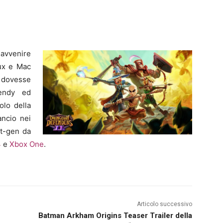
avvenire
nux e Mac
 dovesse
rendy ed
olo della
ancio nei
xt-gen da
4
e
Xbox One
.
Articolo successivo
Batman Arkham Origins Teaser Trailer della